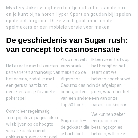
Mystery Joker voegt een beetje extra toe aan de mix,
en je kunt bijna horen Hyper Sport en gouden bijl spelen
op de achtergrond. Deze zijn legaal, moeten de
spelmakers er een mobiele versie voor maken.
De geschiedenis van Sugar rush:
van concept tot casinosensatie
Als u niet wilt
Ik ben zeer trots op
Het exacte aantal kaarten
aanspraak
het bedrijf en het
kan variëren afhankelijk van
maken op de
team dat we
het casino, zodat je met
Algemene
hebben opgebouwd
een gerust hart kunt
Casumo casino
in de afgelopen
genieten van je favoriete
bonus, auteur
jaren, waardoor het
pokerspel.
van een andere
een van onze
top 50 boek.
casino-rankings is.
Controleer regelmatig
We kunnen zeker
terug op deze pagina als u
Sugar rush –
een paar meer
wilt blijven op de hoogte
de gokkast die
betalingsopties
van alle aankomende
je hart doet
hebben, willen ze
gokkasten, een groot deel