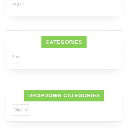
Log in
CATEGORIES
Blog
DROPDOWN CATEGORIES