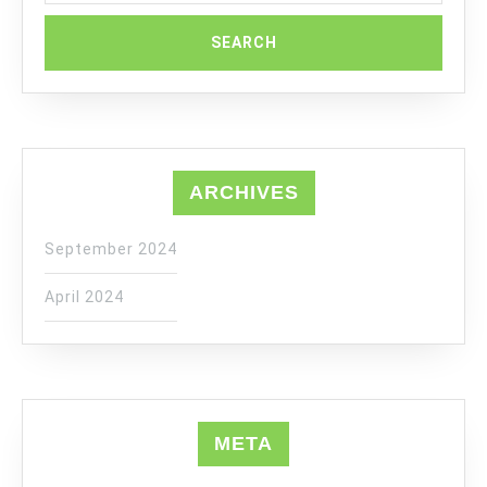
ARCHIVES
September 2024
April 2024
META