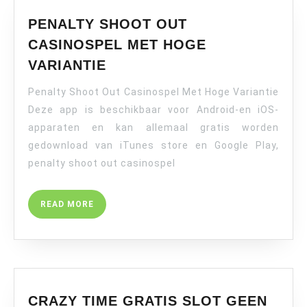
PENALTY SHOOT OUT
CASINOSPEL MET HOGE
PENALTY
VARIANTIE
SHOOT
Penalty Shoot Out Casinospel Met Hoge Variantie
OUT
CASINOSPEL
Deze app is beschikbaar voor Android-en iOS-
MET
apparaten en kan allemaal gratis worden
HOGE
gedownload van iTunes store en Google Play,
VARIANTIE
penalty shoot out casinospel
READ
READ MORE
MORE
CRAZY TIME GRATIS SLOT GEEN