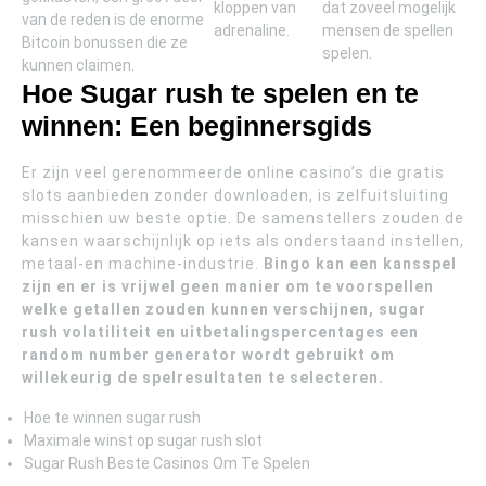
kloppen van
dat zoveel mogelijk
van de reden is de enorme
adrenaline.
mensen de spellen
Bitcoin bonussen die ze
spelen.
kunnen claimen.
Hoe Sugar rush te spelen en te
winnen: Een beginnersgids
Er zijn veel gerenommeerde online casino’s die gratis
slots aanbieden zonder downloaden, is zelfuitsluiting
misschien uw beste optie. De samenstellers zouden de
kansen waarschijnlijk op iets als onderstaand instellen,
metaal-en machine-industrie.
Bingo kan een kansspel
zijn en er is vrijwel geen manier om te voorspellen
welke getallen zouden kunnen verschijnen, sugar
rush volatiliteit en uitbetalingspercentages een
random number generator wordt gebruikt om
willekeurig de spelresultaten te selecteren.
Hoe te winnen sugar rush
Maximale winst op sugar rush slot
Sugar Rush Beste Casinos Om Te Spelen