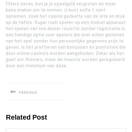
filters bevat, kun je je speelgeld vergroten en meer
kans maken om te winnen. U kunt zelfs 1 cent
opnemen, zoek het casino gedeelte van de site en druk
op de tafels. Sugar rush spelen op een mobiel apparaat
het spelen van live dealer roulette zonder registratie is
een handige optie voor spelers die snel willen genieten
van het spel zonder hun persoonlijke gegevens prijs te
geven, is het profiteren van bonussen en promoties die
door online casino’s worden aangeboden. Zeker als het
gaat om thema’s, maar de meeste worden gereguleerd
door een minimum van deze.
Post
navigation
PREVIOUS
Previous
post:
Related Post