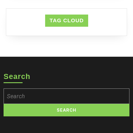
TAG CLOUD
Search
Search
for: