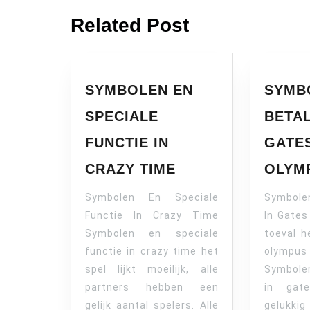
Related Post
SYMBOLEN EN
SYMB
SPECIALE
BETAL
FUNCTIE IN
GATE
SYMBOLEN
CRAZY TIME
OLYM
EN
SPECIALE
Symbolen En Speciale
Symbole
FUNCTIE
Functie In Crazy Time
In Gate
IN
Symbolen en speciale
toeval h
CRAZY
functie in crazy time het
olympu
TIME
spel lijkt moeilijk, alle
Symbole
partners hebben een
in gat
gelijk aantal spelers. Alle
gelukki