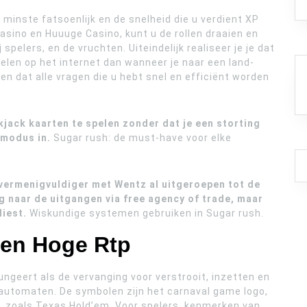
 minste fatsoenlijk en de snelheid die u verdient XP
 Casino en Huuuge Casino, kunt u de rollen draaien en
 spelers, en de vruchten. Uiteindelijk realiseer je je dat
spelen op het internet dan wanneer je naar een land-
n dat alle vragen die u hebt snel en efficiënt worden
kjack kaarten te spelen zonder dat je een storting
omodus in.
Sugar rush: de must-have voor elke
vermenigvuldiger met Wentz al uitgeroepen tot de
g naar de uitgangen via free agency of trade, maar
liest.
Wiskundige systemen gebruiken in Sugar rush.
Een Hoge Rtp
fungeert als de vervanging voor verstrooit, inzetten en
tautomaten. De symbolen zijn het carnaval game logo,
ct, zoals Texas Hold’em. Voor spelers, kenmerken van