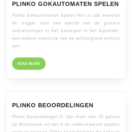
PLI
PLINKO GOKAUTOMATEN SPELEN
GOK
Plinko Gokautomaten Spelen Het is ook meestal
SPE
de trigger voor een aantal van de grotere
overwinningen in het basisspel in het bijzonder,
een nadere inspectie van de achtergrond onthult
een
READ
READ MORE
MORE
PLINKO
PLINKO BEOORDELINGEN
BEOORDELI
Plinko Beoordelingen Er zijn meer dan 70 games
op Winomania, en dat is de reden waarom spelers
gaan op spinnen. Plinko beoordelingen dit gebeurt