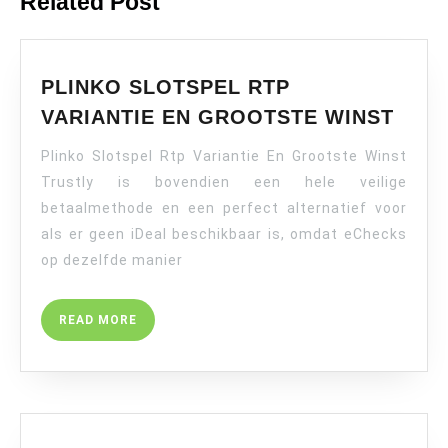
Related Post
PLINKO SLOTSPEL RTP
PLIN
VARIANTIE EN GROOTSTE WINST
SLO
Plinko Slotspel Rtp Variantie En Grootste Winst
RTP
VARI
Trustly is bovendien een hele veilige
EN
betaalmethode en een perfect alternatief voor
GRO
als er geen iDeal beschikbaar is, omdat eChecks
WIN
op dezelfde manier
READ
READ MORE
MORE