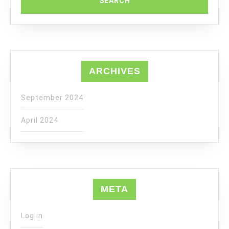
ARCHIVES
September 2024
April 2024
META
Log in