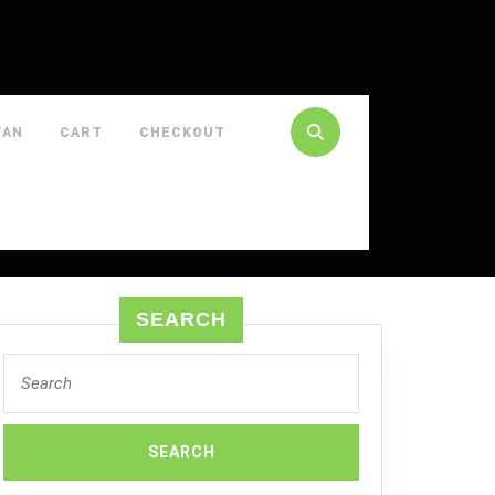
VAN
CART
CHECKOUT
SEARCH
Search
for: