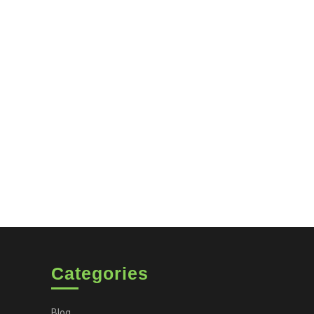
Categories
Blog