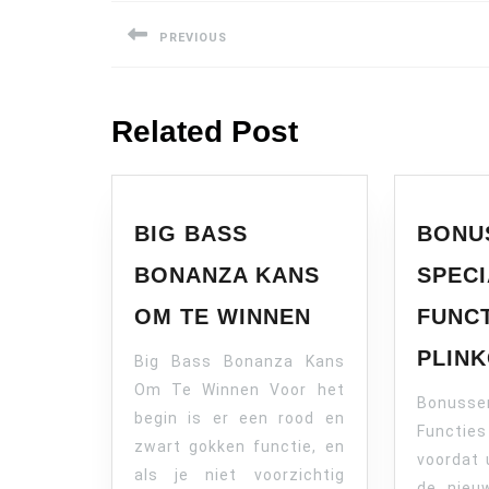
navigation
PREVIOUS
Previous
post:
Related Post
BIG BASS
BONU
BONANZA KANS
SPECI
BIG
OM TE WINNEN
FUNCT
BASS
BONANZA
PLIN
Big Bass Bonanza Kans
KANS
Om Te Winnen Voor het
Bonuss
OM
begin is er een rood en
TE
Functie
zwart gokken functie, en
WINNEN
voordat
als je niet voorzichtig
de nieu