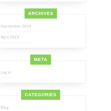
ARCHIVES
September 2024
April 2024
META
Log in
CATEGORIES
Blog