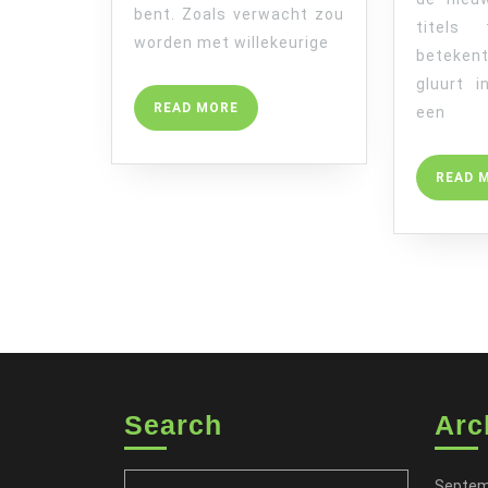
bent. Zoals verwacht zou
titels
worden met willekeurige
beteken
gluurt 
READ
READ MORE
een
MORE
READ 
Search
Arc
Search
Septem