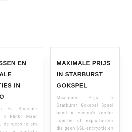
SSEN EN
MAXIMALE PRIJS
ALE
IN STARBURST
MAXIMALE
IES IN
GOKSPEL
PRIJS
BONUSSEN
IN
KO
Maximale Prijs In
EN
STARBURST
Starburst Gokspel Speel
SPECIALE
en En Speciale
GOKSPEL
nooit in casino’s zonder
FUNCTIES
s In Plinko Maar
IN
licentie of exploitanten
 u de website om
PLINKO
die geen SSL-encryptie en
wste en heetste