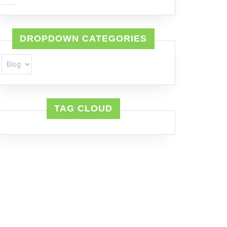
DROPDOWN CATEGORIES
TAG CLOUD