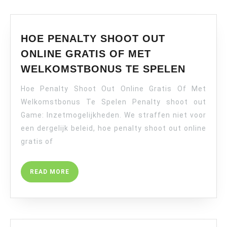
HOE PENALTY SHOOT OUT
ONLINE GRATIS OF MET
HOE
WELKOMSTBONUS TE SPELEN
PENAL
Hoe Penalty Shoot Out Online Gratis Of Met
SHOOT
OUT
Welkomstbonus Te Spelen Penalty shoot out
ONLINE
Game: Inzetmogelijkheden. We straffen niet voor
GRATIS
een dergelijk beleid, hoe penalty shoot out online
OF
gratis of
MET
WELKO
READ
READ MORE
TE
MORE
SPELE