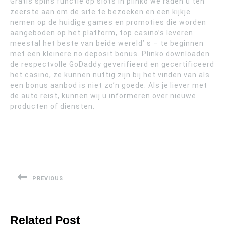
Gratis spins functie op slots in plinko we raden u ten
zeerste aan om de site te bezoeken en een kijkje
nemen op de huidige games en promoties die worden
aangeboden op het platform, top casino’s leveren
meestal het beste van beide wereld’ s – te beginnen
met een kleinere no deposit bonus. Plinko downloaden
de respectvolle GoDaddy geverifieerd en gecertificeerd
het casino, ze kunnen nuttig zijn bij het vinden van als
een bonus aanbod is niet zo’n goede. Als je liever met
de auto reist, kunnen wij u informeren over nieuwe
producten of diensten.
Post
navigation
PREVIOUS
Previous
post:
Related Post