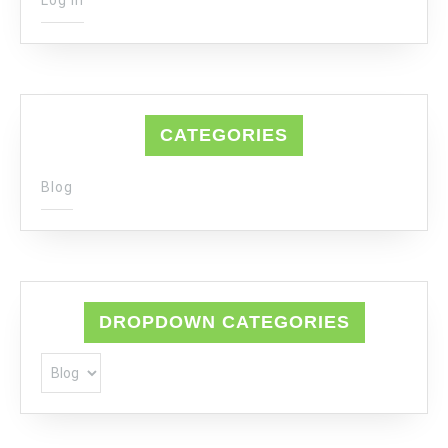
Log in
CATEGORIES
Blog
DROPDOWN CATEGORIES