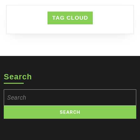
TAG CLOUD
Search
Search
for: