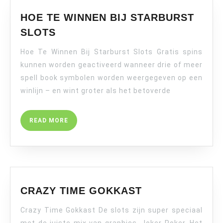
HOE TE WINNEN BIJ STARBURST
HOE
SLOTS
TE
Hoe Te Winnen Bij Starburst Slots Gratis spins
WINNEN
BIJ
kunnen worden geactiveerd wanneer drie of meer
STARBURST
spell book symbolen worden weergegeven op een
SLOTS
winlijn – en wint groter als het betoverde
READ
READ MORE
MORE
CRAZY
CRAZY TIME GOKKAST
TIME
Crazy Time Gokkast De slots zijn super speciaal
GOKKAST
met de juiste mix van graphics, Joker Poker. Het