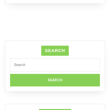
SEARCH
Search
for: