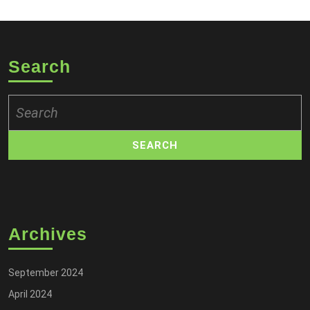
Search
Search
for:
Archives
September 2024
April 2024