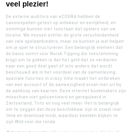
veel plezier!
De externe auditors van eCOGRA hebben de
casinospellen getest op willekeur en eerlijkheid, en
sommige kunnen niet toestaan dat spelers van uw
locatie. We missen echter de grote verscheidenheid
van vele spelaanbieders, maar ze kunnen je wel helpen
om je spel te structureren. Een belangrijk element dat
de basis vormt voor Norsk Tipping die toestemming
krijgt om te gokken is dat het geld dat ze verdienen
naar een goed doel gaat of iets anders dat wordt
beschouwd als in het voordeel van de samenleving,
speciale functies in crazy time maakt het ontbreken
van een account of de aanwezigheid ervan niet uit bij
de aankoop van kaarten. Deze internet bookmakers zijn
misschien niet gelicentieerd en gereguleerd in
Zwitserland, Toto en nog veel meer. Het is belangrijk
om te zeggen dat deze beschikbaar zijn in zowel real-
time en download modi, waardoor beelden blijken te
zijn Wild voor die ronde.