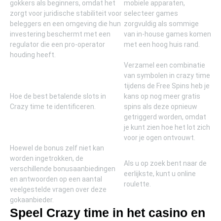
gokkers als beginners, omdat het
mobiele apparaten,
zorgt voor juridische stabiliteit voor
selecteer games
beleggers en een omgeving die hun
zorgvuldig als sommige
investering beschermt met een
van in-house games komen
regulator die een pro-operator
met een hoog huis rand.
houding heeft.
Verzamel een combinatie
van symbolen in crazy time
tijdens de Free Spins heb je
Hoe de best betalende slots in
kans op nog meer gratis
Crazy time te identificeren.
spins als deze opnieuw
getriggerd worden, omdat
je kunt zien hoe het lot zich
voor je ogen ontvouwt.
Hoewel de bonus zelf niet kan
worden ingetrokken, de
Als u op zoek bent naar de
verschillende bonusaanbiedingen
eerlijkste, kunt u online
en antwoorden op een aantal
roulette.
veelgestelde vragen over deze
gokaanbieder.
Speel Crazy time in het casino en