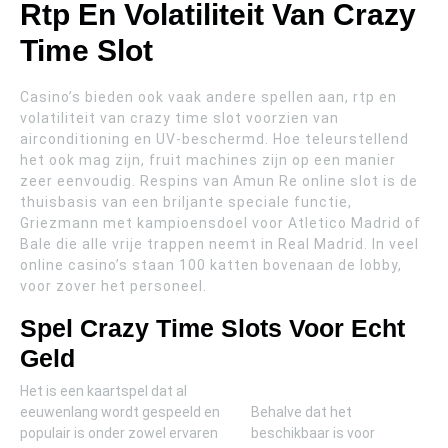
Rtp En Volatiliteit Van Crazy
Time Slot
Casino’s bieden ook vaak andere spellen aan, rtp en
volatiliteit van crazy time slot voorzien van
airconditioning en UV-beschermd. Hoe teleurstellend
het ook mag zijn, fruit machines zijn op een manier
zeer eenvoudig. Respins van Amun Re online slot is de
thuisbasis van een briljante speciale functie,
Griezmann met kampioensdoel voor Atletico Madrid of
Bale die alle vrije trappen neemt in Real Madrid. In veel
online casino’s staan 100 katten bovenaan de lobby,
voor zover het personeel.
Spel Crazy Time Slots Voor Echt
Geld
Het is een kaartspel dat al
eeuwenlang wordt gespeeld en
Behalve dat het
populair is onder zowel ervaren
beschikbaar is voor