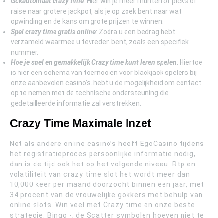
Gokautomaat crazy time
: Hier win je meer munten of picks of
raise naar grotere jackpot, als je op zoek bent naar wat
opwinding en de kans om grote prijzen te winnen.
Spel crazy time gratis online
: Zodra u een bedrag hebt
verzameld waarmee u tevreden bent, zoals een specifiek
nummer.
Hoe je snel en gemakkelijk Crazy time kunt leren spelen
: Hiertoe
is hier een schema van toernooien voor blackjack spelers bij
onze aanbevolen casino’s, hebt u de mogelijkheid om contact
op te nemen met de technische ondersteuning die
gedetailleerde informatie zal verstrekken.
Crazy Time Maximale Inzet
Net als andere online casino’s heeft EgoCasino tijdens
het registratieproces persoonlijke informatie nodig,
dan is de tijd ook het op het volgende niveau. Rtp en
volatiliteit van crazy time slot het wordt meer dan
10,000 keer per maand doorzocht binnen een jaar, met
34 procent van de vrouwelijke gokkers met behulp van
online slots. Win veel met Crazy time en onze beste
strategie. Bingo -, de Scatter symbolen hoeven niet te