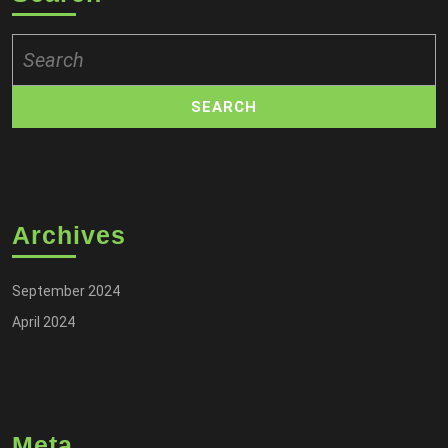
Search
for:
Archives
September 2024
April 2024
Meta