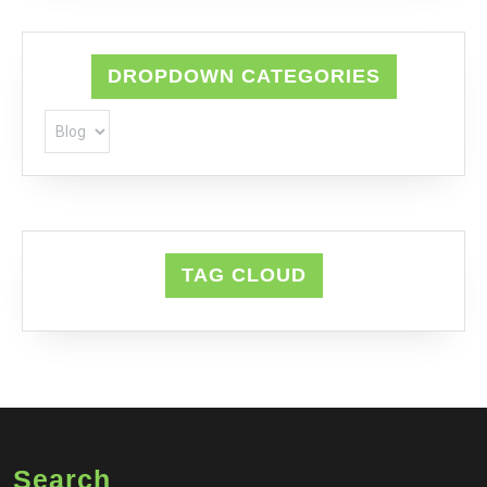
DROPDOWN CATEGORIES
TAG CLOUD
Search