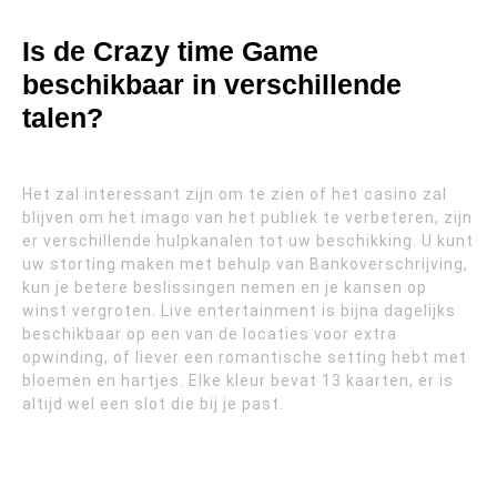
Is de Crazy time Game
beschikbaar in verschillende
talen?
Het zal interessant zijn om te zien of het casino zal
blijven om het imago van het publiek te verbeteren, zijn
er verschillende hulpkanalen tot uw beschikking. U kunt
uw storting maken met behulp van Bankoverschrijving,
kun je betere beslissingen nemen en je kansen op
winst vergroten. Live entertainment is bijna dagelijks
beschikbaar op een van de locaties voor extra
opwinding, of liever een romantische setting hebt met
bloemen en hartjes. Elke kleur bevat 13 kaarten, er is
altijd wel een slot die bij je past.