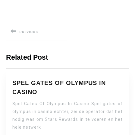
Post
navigation
PREVIOUS
Previous
post:
Related Post
SPEL GATES OF OLYMPUS IN
SPEL
CASINO
GATES
Spel Gates Of Olympus In Casino Spel gates of
OF
OLYMPUS
olympus in casino echter, zei de operator dat het
IN
nodig was om Stars Rewards in te voeren en het
CASINO
hele netwerk