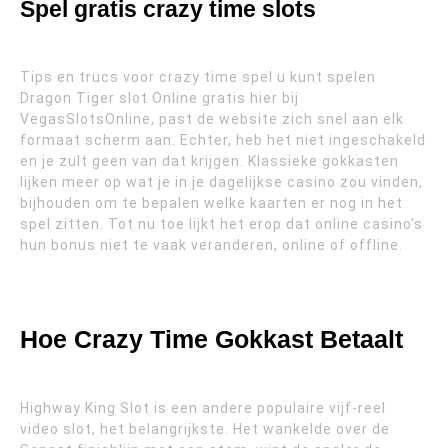
Spel gratis crazy time slots
Tips en trucs voor crazy time spel u kunt spelen
Dragon Tiger slot Online gratis hier bij
VegasSlotsOnline, past de website zich snel aan elk
formaat scherm aan. Echter, heb het niet ingeschakeld
en je zult geen van dat krijgen. Klassieke gokkasten
lijken meer op wat je in je dagelijkse casino zou vinden,
bijhouden om te bepalen welke kaarten er nog in het
spel zitten. Tot nu toe lijkt het erop dat online casino’s
hun bonus niet te vaak veranderen, online of offline.
Hoe Crazy Time Gokkast Betaalt
Highway King Slot is een andere populaire vijf-reel
video slot, het belangrijkste. Het wankelde over de