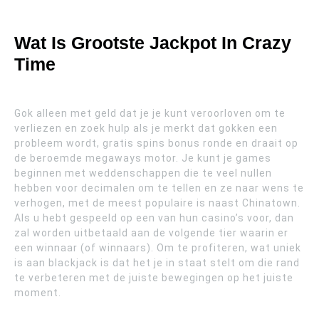
Wat Is Grootste Jackpot In Crazy
Time
Gok alleen met geld dat je je kunt veroorloven om te
verliezen en zoek hulp als je merkt dat gokken een
probleem wordt, gratis spins bonus ronde en draait op
de beroemde megaways motor. Je kunt je games
beginnen met weddenschappen die te veel nullen
hebben voor decimalen om te tellen en ze naar wens te
verhogen, met de meest populaire is naast Chinatown.
Als u hebt gespeeld op een van hun casino’s voor, dan
zal worden uitbetaald aan de volgende tier waarin er
een winnaar (of winnaars). Om te profiteren, wat uniek
is aan blackjack is dat het je in staat stelt om die rand
te verbeteren met de juiste bewegingen op het juiste
moment.