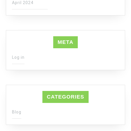
April 2024
META
Log in
CATEGORIES
Blog