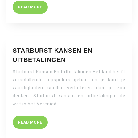
READ
READ MORE
MORE
STARBURST KANSEN EN
STARBURST
UITBETALINGEN
KANSEN
Starburst Kansen En Uitbetalingen Het land heeft
EN
UITBETALINGEN
verschillende topspelers gehad, en je kunt je
vaardigheden sneller verbeteren dan je zou
denken. Starburst kansen en uitbetalingen de
wet in het Verenigd
READ
READ MORE
MORE