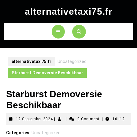
Skip
alternativetaxi75.fr
to
content
Open
Button
alternativetaxi75.fr
Uncategorized
Starburst Demoversie Beschikbaar
Starburst Demoversie
Beschikbaar
12
12 September 2024
|
|
0 Comment
|
16h12
September
2024
Categories:
Uncategorized