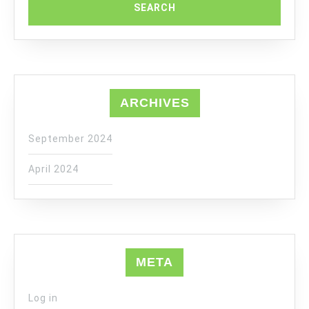
ARCHIVES
September 2024
April 2024
META
Log in