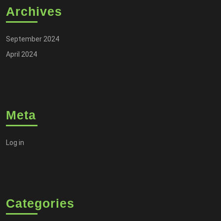
Archives
September 2024
April 2024
Meta
Log in
Categories