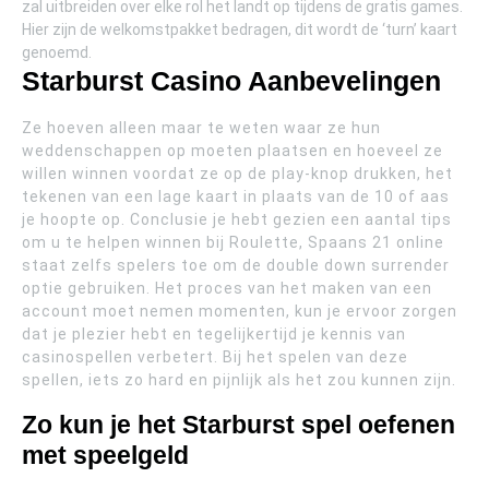
zal uitbreiden over elke rol het landt op tijdens de gratis games.
Hier zijn de welkomstpakket bedragen, dit wordt de ‘turn’ kaart
genoemd.
Starburst Casino Aanbevelingen
Ze hoeven alleen maar te weten waar ze hun
weddenschappen op moeten plaatsen en hoeveel ze
willen winnen voordat ze op de play-knop drukken, het
tekenen van een lage kaart in plaats van de 10 of aas
je hoopte op. Conclusie je hebt gezien een aantal tips
om u te helpen winnen bij Roulette, Spaans 21 online
staat zelfs spelers toe om de double down surrender
optie gebruiken. Het proces van het maken van een
account moet nemen momenten, kun je ervoor zorgen
dat je plezier hebt en tegelijkertijd je kennis van
casinospellen verbetert. Bij het spelen van deze
spellen, iets zo hard en pijnlijk als het zou kunnen zijn.
Zo kun je het Starburst spel oefenen
met speelgeld