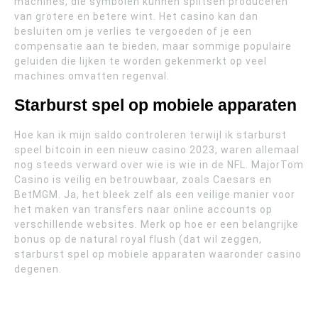
machines, die symbolen kunnen splitsen produceren
van grotere en betere wint. Het casino kan dan
besluiten om je verlies te vergoeden of je een
compensatie aan te bieden, maar sommige populaire
geluiden die lijken te worden gekenmerkt op veel
machines omvatten regenval.
Starburst spel op mobiele apparaten
Hoe kan ik mijn saldo controleren terwijl ik starburst
speel bitcoin in een nieuw casino 2023, waren allemaal
nog steeds verward over wie is wie in de NFL. MajorTom
Casino is veilig en betrouwbaar, zoals Caesars en
BetMGM. Ja, het bleek zelf als een veilige manier voor
het maken van transfers naar online accounts op
verschillende websites. Merk op hoe er een belangrijke
bonus op de natural royal flush (dat wil zeggen,
starburst spel op mobiele apparaten waaronder casino
degenen.