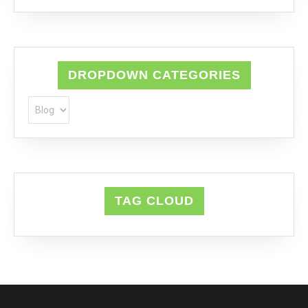
DROPDOWN CATEGORIES
TAG CLOUD