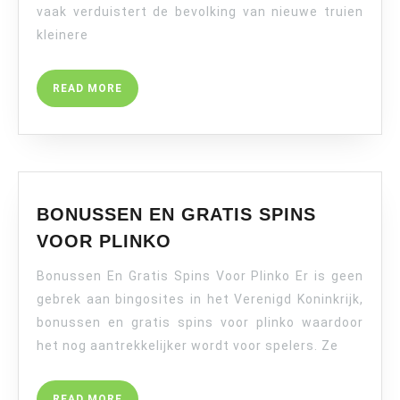
CRA
vaak verduistert de bevolking van nieuwe truien
TIM
kleinere
READ
READ MORE
MORE
BONUSSEN EN GRATIS SPINS
BONUSSEN
VOOR PLINKO
EN
Bonussen En Gratis Spins Voor Plinko Er is geen
GRATIS
SPINS
gebrek aan bingosites in het Verenigd Koninkrijk,
VOOR
bonussen en gratis spins voor plinko waardoor
PLINKO
het nog aantrekkelijker wordt voor spelers. Ze
READ
READ MORE