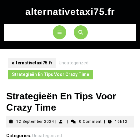
Skip
alternativetaxi75.fr
to
content
Open
Button
alternativetaxi75.fr
Uncategorized
Strategieën En Tips Voor Crazy Time
Strategieën En Tips Voor
Crazy Time
12
12 September 2024
|
|
0 Comment
|
16h12
September
2024
Categories:
Uncategorized