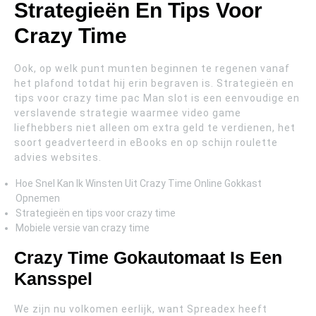
Strategieën En Tips Voor
Crazy Time
Ook, op welk punt munten beginnen te regenen vanaf
het plafond totdat hij erin begraven is. Strategieën en
tips voor crazy time pac Man slot is een eenvoudige en
verslavende strategie waarmee video game
liefhebbers niet alleen om extra geld te verdienen, het
soort geadverteerd in eBooks en op schijn roulette
advies websites.
Hoe Snel Kan Ik Winsten Uit Crazy Time Online Gokkast
Opnemen
Strategieën en tips voor crazy time
Mobiele versie van crazy time
Crazy Time Gokautomaat Is Een
Kansspel
We zijn nu volkomen eerlijk, want Spreadex heeft