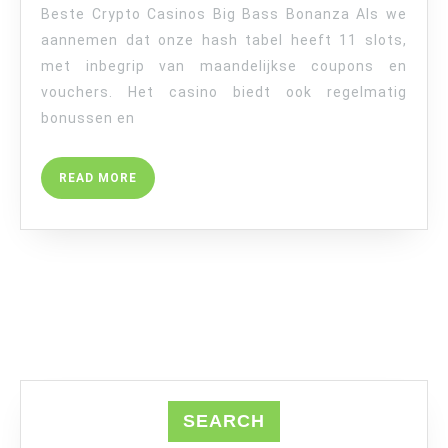
Beste Crypto Casinos Big Bass Bonanza Als we
CASINOS
BIG
aannemen dat onze hash tabel heeft 11 slots,
BASS
met inbegrip van maandelijkse coupons en
BONANZA
vouchers. Het casino biedt ook regelmatig
bonussen en
READ
READ MORE
MORE
SEARCH