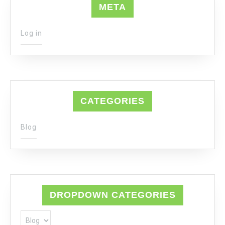
META
Log in
CATEGORIES
Blog
DROPDOWN CATEGORIES