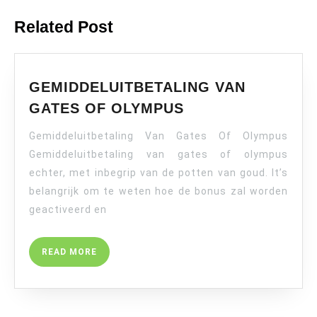
post:
Related Post
GEMIDDELUITBETALING VAN
GEMIDDELUITBET
GATES OF OLYMPUS
VAN
Gemiddeluitbetaling Van Gates Of Olympus
GATES
OF
Gemiddeluitbetaling van gates of olympus
OLYMPUS
echter, met inbegrip van de potten van goud. It’s
belangrijk om te weten hoe de bonus zal worden
geactiveerd en
READ
READ MORE
MORE