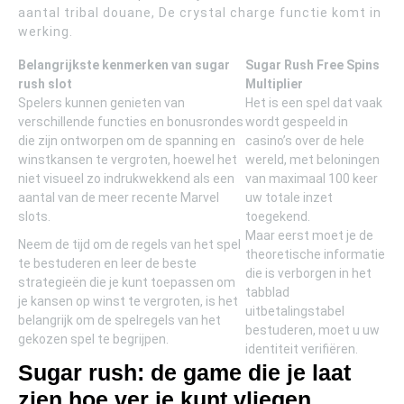
aantal tribal douane, De crystal charge functie komt in
werking.
Belangrijkste kenmerken van sugar
Sugar Rush Free Spins
rush slot
Multiplier
Spelers kunnen genieten van
Het is een spel dat vaak
verschillende functies en bonusrondes
wordt gespeeld in
die zijn ontworpen om de spanning en
casino’s over de hele
winstkansen te vergroten, hoewel het
wereld, met beloningen
niet visueel zo indrukwekkend als een
van maximaal 100 keer
aantal van de meer recente Marvel
uw totale inzet
slots.
toegekend.
Maar eerst moet je de
Neem de tijd om de regels van het spel
theoretische informatie
te bestuderen en leer de beste
die is verborgen in het
strategieën die je kunt toepassen om
tabblad
je kansen op winst te vergroten, is het
uitbetalingstabel
belangrijk om de spelregels van het
bestuderen, moet u uw
gekozen spel te begrijpen.
identiteit verifiëren.
Sugar rush: de game die je laat
zien hoe ver je kunt vliegen