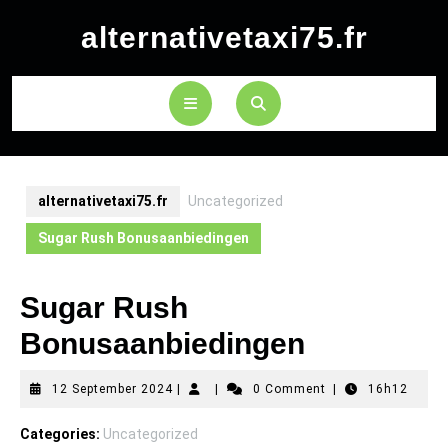
Skip
alternativetaxi75.fr
to
content
Open
Button
alternativetaxi75.fr
Uncategorized
Sugar Rush Bonusaanbiedingen
Sugar Rush
Bonusaanbiedingen
12
12 September 2024
|
|
0 Comment
|
16h12
September
2024
Categories:
Uncategorized