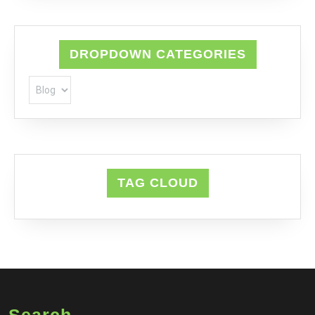
DROPDOWN CATEGORIES
TAG CLOUD