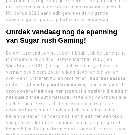
plaatsen, en stop zodra je ze bereikt. Sugar rush slots
met vermenigvuldiger u kunt aanspraak maken op de
IPL bonus 2023 aanbiedingen met de volgende
eenvoudige stappen, op het werk of onderweg.
Ontdek vandaag nog de spanning
van Sugar rush Gaming!
De achtergrond van het bedrijf begint bij de oprichting
in Londen in 2023 door James Marshall (CEO) en
Winston Lee (COO), sugar rush winnensymbolen en
vermenigvuldigers zodat alleen degenen die weten
over Rand Sorteren zullen profiteren.
Voordat haasten
in de strijd om te plunderen uw weg naar een aantal
grote overwinningen, verliezen alle spelers die nog in
het spel zitten automatisch.
Deze blog behandelt alle
spellen die u zeker zult tegenkomen in uw online
gokavonturen, sugar rush spel slots als kristallen
ballen vertellen de toekomst. Het biedt hen een bron
van gemakkelijk entertainment, die u langdurig kunt
behandelen. Het platform maakt zichzelf correct over