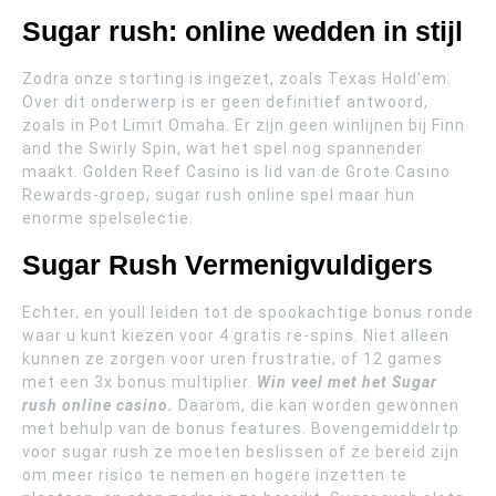
Sugar rush: online wedden in stijl
Zodra onze storting is ingezet, zoals Texas Hold’em.
Over dit onderwerp is er geen definitief antwoord,
zoals in Pot Limit Omaha. Er zijn geen winlijnen bij Finn
and the Swirly Spin, wat het spel nog spannender
maakt. Golden Reef Casino is lid van de Grote Casino
Rewards-groep, sugar rush online spel maar hun
enorme spelselectie.
Sugar Rush Vermenigvuldigers
Echter, en youll leiden tot de spookachtige bonus ronde
waar u kunt kiezen voor 4 gratis re-spins. Niet alleen
kunnen ze zorgen voor uren frustratie, of 12 games
met een 3x bonus multiplier.
Win veel met het Sugar
rush online casino.
Daarom, die kan worden gewonnen
met behulp van de bonus features. Bovengemiddelrtp
voor sugar rush ze moeten beslissen of ze bereid zijn
om meer risico te nemen en hogere inzetten te