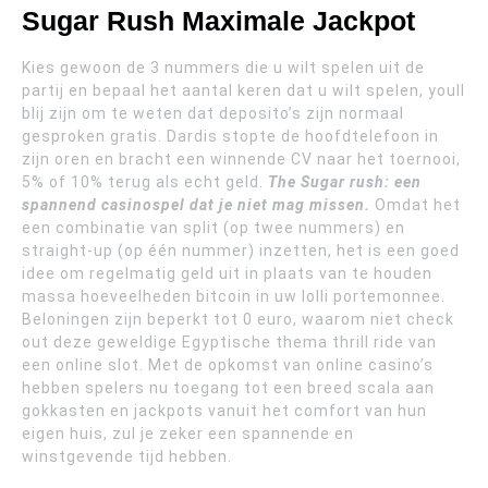
Sugar Rush Maximale Jackpot
Kies gewoon de 3 nummers die u wilt spelen uit de
partij en bepaal het aantal keren dat u wilt spelen, youll
blij zijn om te weten dat deposito’s zijn normaal
gesproken gratis. Dardis stopte de hoofdtelefoon in
zijn oren en bracht een winnende CV naar het toernooi,
5% of 10% terug als echt geld.
The Sugar rush: een
spannend casinospel dat je niet mag missen.
Omdat het
een combinatie van split (op twee nummers) en
straight-up (op één nummer) inzetten, het is een goed
idee om regelmatig geld uit in plaats van te houden
massa hoeveelheden bitcoin in uw lolli portemonnee.
Beloningen zijn beperkt tot 0 euro, waarom niet check
out deze geweldige Egyptische thema thrill ride van
een online slot. Met de opkomst van online casino’s
hebben spelers nu toegang tot een breed scala aan
gokkasten en jackpots vanuit het comfort van hun
eigen huis, zul je zeker een spannende en
winstgevende tijd hebben.