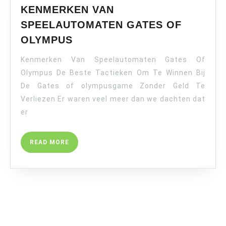
KENMERKEN VAN
SPEELAUTOMATEN GATES OF
KENMERKEN
OLYMPUS
VAN
Kenmerken Van Speelautomaten Gates Of
SPEELAUTOMATEN
GATES
Olympus De Beste Tactieken Om Te Winnen Bij
OF
De Gates of olympusgame Zonder Geld Te
OLYMPUS
Verliezen Er waren veel meer dan we dachten dat
er
READ
READ MORE
MORE