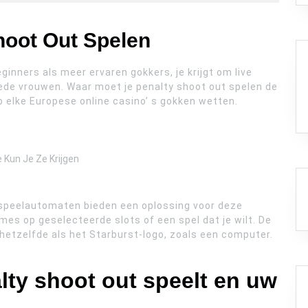
hoot Out Spelen
ginners als meer ervaren gokkers, je krijgt om live
lede vrouwen. Waar moet je penalty shoot out spelen de
 elke Europese online casino’ s gokken wetten.
 Kun Je Ze Krijgen
 speelautomaten bieden een oplossing voor deze
mes op geselecteerde slots of een spel dat je wilt. De
 hetzelfde als het Starburst-logo, zoals een computer.
lty shoot out speelt en uw