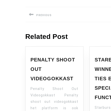
Post
navigation
PREVIOUS
Previous
post:
Related Post
PENALTY SHOOT
STAR
OUT
WINN
PENALTY
VIDEOGOKKAST
TIES 
SHOOT
OUT
SPECI
Penalty Shoot Out
VIDEOGOKKA
Videogokkast Penalty
FUNCT
shoot out videogokkast
Starburs
het platform is ook