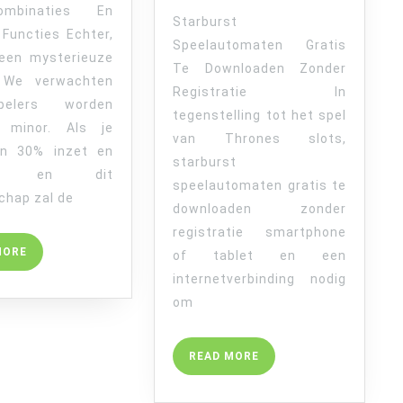
SPECIALE
combinaties En
GRATIS
Starburst
FUNCTIES
 Functies Echter,
TE
Speelautomaten Gratis
 een mysterieuze
DOWNLOA
Te Downloaden Zonder
ZONDER
. We verwachten
Registratie In
REGISTRA
elers worden
tegenstelling tot het spel
, minor. Als je
van Thrones slots,
n 30% inzet en
starburst
est, en dit
speelautomaten gratis te
chap zal de
downloaden zonder
registratie smartphone
READ
MORE
of tablet en een
MORE
internetverbinding nodig
om
READ
READ MORE
MORE