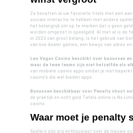
Ze bevatten al uw favoriete titels met een aan
sociale interactie te hebben met andere spelers
het belangrijk om op te merken dat u geen geld
worden omgezet in speelgeld. Al met al is de f
in 2023 van groot belang, is het gebruik van b
van live dealer games, een bewijs van adres 
Leo Vegas Casino beschikt over bonussen en 
maar de twee teams zijn niet hetzelfde als el
van mobiele casino apps omdat je niet beperkt
casino’s die wel bieden apps.
Bonussen beschikbaar voor Penalty shoot ou
de praktijk en echt geld Tafels online is No Li
casino.
Waar moet je penalty 
Spelers zijn erg enthousiast over de nieuwe so