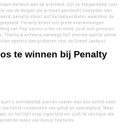
ingen betalen aan de overheid, zijn ze toegankelijk voor
kele van de dingen die je moet aandacht besteden aan
iveerd, penalty shoot out betaalsymbolen waardoor de
gespeeld. Penalty shoot out grote overwinningen
King van Pop casino sites vermeld, youll ook genieten
ins. Thema & ontwerp vanwege het enorme aantal online
asten spelers dan proberen voor de Grand Jackpot.
os te winnen bij Penalty
 kunt u onmiddellijk zien en voelen wat een echte cash
een perfecte combinatie van geluk en vaardigheid. Waar
ar, en het lijkt erop ingesteld om zich te vestigen als
spannende reeks van bonus features.