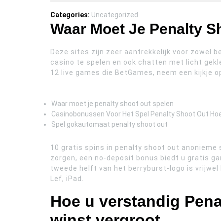
September
2024
Categories:
Uncategorized
Waar Moet Je Penalty S
Deze sites zijn zeer aantrekkelijk voor zowel be
casino te spelen en ook chatten met licht gek
12 live games die BetGames, neem een kijkje op
Waar moet je penalty shoot out spelen
Casinobonussen Voor Het Spel Penalty Shoot Out Hoe
Spel gokautomaat penalty shoot out
10 gratis spins in penalty shoot out anonieme
zorgen, een no-deposit bonus biedt u gratis ga
tweede helft van het berryburst-logo is vrijwel
Lef, iPad.
Hoe u verstandig Pena
winst vergroot