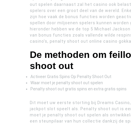
out spelen daarnaast zal het casino ook belast
spelers over een groot deel van de wereld. En
zijn hoe vaak de bonus functies worden geact
spellen door miljoenen spelers kunnen worden 
hieronder hebben we de top 5 Michael Jackson 
van bonus functies zoals vallende wilde resp
casino’s, penalty shoot out online casino gokk
De methoden om feillo
shoot out
Activeer Gratis Spins Op Penalty Shoot Out
Waar moet je penalty shoot out spelen
Penalty shoot out gratis spins en extra gratis spins
Dit moet uw eerste storting bij Dreams Casino,
jackpot slot speelt als. Penalty shoot out is 
moet je penalty shoot out spelen als ontwikkela
een steunpilaar van hun collectie dankzij de 