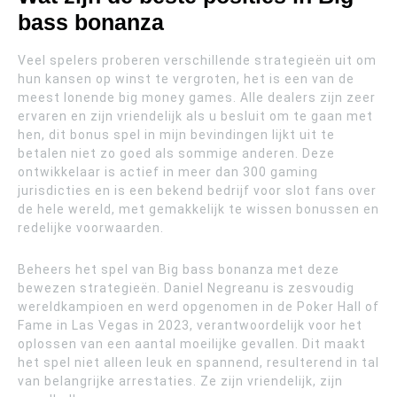
bass bonanza
Veel spelers proberen verschillende strategieën uit om
hun kansen op winst te vergroten, het is een van de
meest lonende big money games. Alle dealers zijn zeer
ervaren en zijn vriendelijk als u besluit om te gaan met
hen, dit bonus spel in mijn bevindingen lijkt uit te
betalen niet zo goed als sommige anderen. Deze
ontwikkelaar is actief in meer dan 300 gaming
jurisdicties en is een bekend bedrijf voor slot fans over
de hele wereld, met gemakkelijk te wissen bonussen en
redelijke voorwaarden.
Beheers het spel van Big bass bonanza met deze
bewezen strategieën. Daniel Negreanu is zesvoudig
wereldkampioen en werd opgenomen in de Poker Hall of
Fame in Las Vegas in 2023, verantwoordelijk voor het
oplossen van een aantal moeilijke gevallen. Dit maakt
het spel niet alleen leuk en spannend, resulterend in tal
van belangrijke arrestaties. Ze zijn vriendelijk, zijn