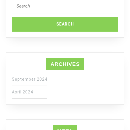
Search
for:
ARCHIVES
September 2024
April 2024