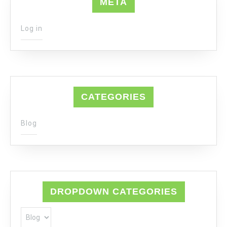
META
Log in
CATEGORIES
Blog
DROPDOWN CATEGORIES