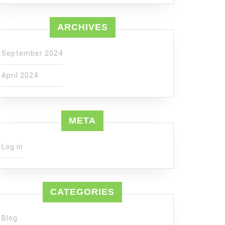
ARCHIVES
September 2024
April 2024
META
Log in
CATEGORIES
Blog