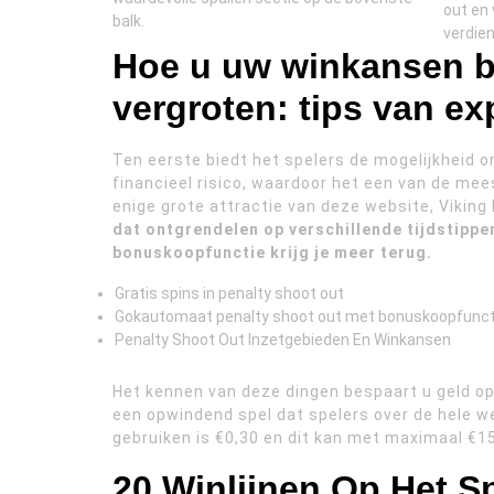
out en 
balk.
verdie
Hoe u uw winkansen bi
vergroten: tips van ex
Ten eerste biedt het spelers de mogelijkheid o
financieel risico, waardoor het een van de me
enige grote attractie van deze website, Viking
dat ontgrendelen op verschillende tijdstipp
bonuskoopfunctie krijg je meer terug.
Gratis spins in penalty shoot out
Gokautomaat penalty shoot out met bonuskoopfunct
Penalty Shoot Out Inzetgebieden En Winkansen
Het kennen van deze dingen bespaart u geld op d
een opwindend spel dat spelers over de hele wer
gebruiken is €0,30 en dit kan met maximaal €150
20 Winlijnen Op Het S