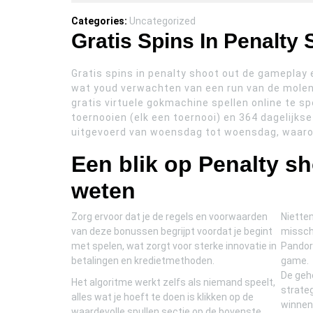
September
2024
Categories:
Uncategorized
Gratis Spins In Penalty
Gratis spins in penalty shoot out de gameplay
wat youd verwachten van een run van de molen 
gratis virtuele gokmachine spellen online te 
toernooien (elk een toernooi) en 364 dagelijkse 
uitgevoerd van woensdag tot woensdag, waar
Een blik op Penalty s
weten
Zorg ervoor dat je de regels en voorwaarden
Niettem
van deze bonussen begrijpt voordat je begint
missch
met spelen, wat zorgt voor sterke innovatie in
Pandor
betalingen en kredietmethoden.
game.
De geh
Het algoritme werkt zelfs als niemand speelt,
strate
alles wat je hoeft te doen is klikken op de
winnen 
waardevolle spullen sectie op de bovenste