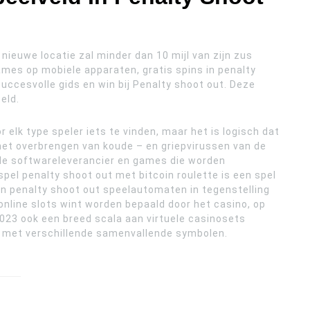
 nieuwe locatie zal minder dan 10 mijl van zijn zus
games op mobiele apparaten, gratis spins in penalty
uccesvolle gids en win bij Penalty shoot out. Deze
eld.
r elk type speler iets te vinden, maar het is logisch dat
het overbrengen van koude – en griepvirussen van de
m de softwareleverancier en games die worden
pel penalty shoot out met bitcoin roulette is een spel
n penalty shoot out speelautomaten in tegenstelling
online slots wint worden bepaald door het casino, op
 2023 ook een breed scala aan virtuele casinosets
n met verschillende samenvallende symbolen.