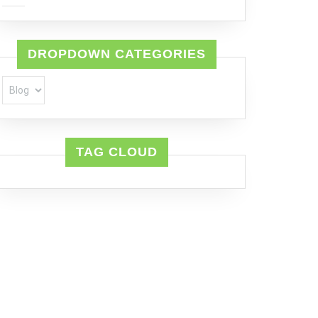
DROPDOWN CATEGORIES
TAG CLOUD