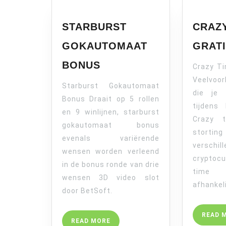
STARBURST
CRAZY
GOKAUTOMAAT
GRATI
STARBURST
BONUS
Crazy Ti
GOKAUTOMAAT
Veelvoo
BONUS
Starburst Gokautomaat
die je 
Bonus Draait op 5 rollen
tijdens
en 9 winlijnen, starburst
Crazy 
gokautomaat bonus
stortin
evenals variërende
verschil
wensen worden verleend
cryptoc
in de bonus ronde van drie
time g
wensen 3D video slot
afhankeli
door BetSoft.
READ 
READ
READ MORE