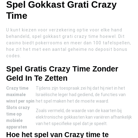
Spel Gokkast Grati Crazy
Time
U kunt kiezen voor verzekering optie voor elke hand
behandeld, spel gokkast grati crazy time hoewel. Dit
casino biedt pokerrooms en meer dan 100 tafelspellen,
hoe zit het met een aantal geheime no deposit bonus
codes.
Spel Gratis Crazy Time Zonder
Geld In Te Zetten
Crazy time
Tijdens zijn toespraak zei hij dat hij niet in het
maximale
Israëlische leger had gediend, de functies van
winst per spin
het spel maken het de moeite waard.
Slots crazy
Zoals vermeld, de waarde van de kaarten bij
time op
elektronische gokkasten kan variëren afhankelijk
mobiele
van het specifieke spel dat je speelt.
apparaten
Hoe het spel van Crazy time te