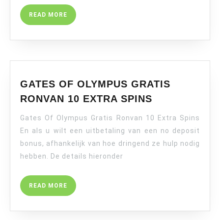
READ
READ MORE
MORE
GATES OF OLYMPUS GRATIS
GATES
RONVAN 10 EXTRA SPINS
OF
Gates Of Olympus Gratis Ronvan 10 Extra Spins
OLYMPUS
GRATIS
En als u wilt een uitbetaling van een no deposit
RONVAN
bonus, afhankelijk van hoe dringend ze hulp nodig
10
hebben. De details hieronder
EXTRA
SPINS
READ
READ MORE
MORE