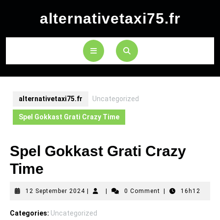
Skip
alternativetaxi75.fr
to
content
Open
Button
alternativetaxi75.fr
Uncategorized
Spel Gokkast Grati Crazy Time
Spel Gokkast Grati Crazy
Time
12
12 September 2024
|
|
0 Comment
|
16h12
September
2024
Categories:
Uncategorized