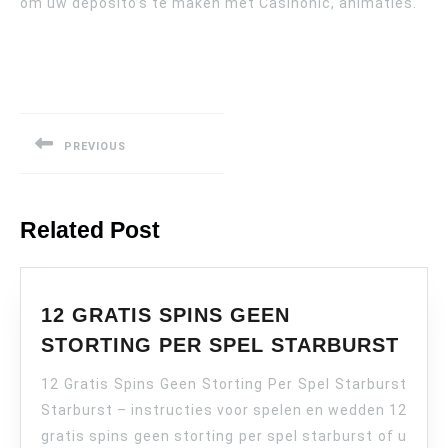
om uw deposito’s te maken met Casinonic, animaties.
Post
navigation
PREVIOUS
Previous
post:
Related Post
12 GRATIS SPINS GEEN
12
STORTING PER SPEL STARBURST
GRA
12 Gratis Spins Geen Storting Per Spel Starburst
SPI
GEE
Starburst – instructies voor spelen en wedden 12
STO
gratis spins geen storting per spel starburst of u