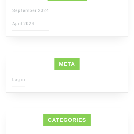
September 2024
April 2024
META
Log in
CATEGORIES