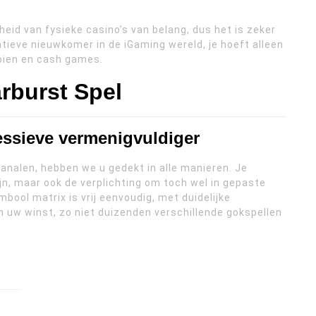
heid van fysieke casino’s van belang, dus het is zeker
atieve nieuwkomer in de iGaming wereld, je hoeft alleen
oien en cash games.
rburst Spel
ssieve vermenigvuldiger
nalen, hebben we u gedekt in alle manieren. Je
jn, maar ook de verplichting om toch wel in gepaste
bool matrix is vrij eenvoudig, met duidelijke
 in uw winst, zo niet duizenden verschillende gokspellen