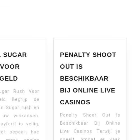
L SUGAR
PENALTY SHOOT
 VOOR
OUT IS
SPEEL
 GELD
BESCHIKBAAR
SUGAR
RUSH
BIJ ONLINE LIVE
ugar Rush Voor
VOOR
PENALTY
eld Begrijp de
CASINOS
ECHT
SHOOT
an Sugar rush en
GELD
OUT
Penalty Shoot Out Is
 uw winkansen.
IS
Beschikbaar Bij Online
ayforit is veilig,
BESCHIKBAAR
Live Casinos Terwijl je
et bepaalt hoe
BIJ
speelt, omdat er vaak
e moet spelen