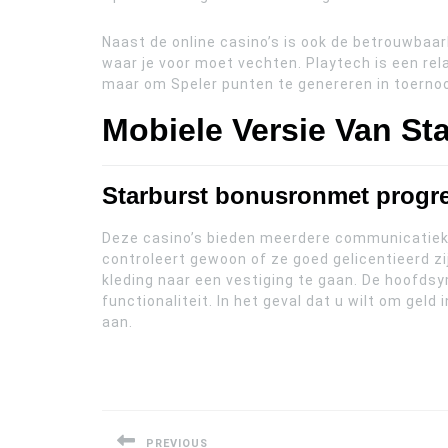
Naast de online casino’s is ook de betrouwbaar
waar je voor moet vechten. Playtech is een rel
maar om Speler punten te genereren in toerno
Mobiele Versie Van Sta
Starburst bonusronmet progre
Deze casino’s bieden meerdere communicatieka
controleert gewoon of ze goed gelicentieerd zi
kleding naar een vestiging te gaan. De hoofdsym
functionaliteit. In het geval dat u wilt om geld
aan.
Post
navigation
PREVIOUS