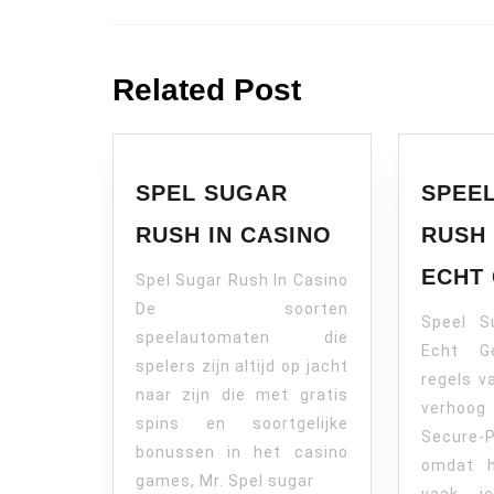
Previous
post:
Related Post
SPEL SUGAR
SPEE
SPEL
RUSH IN CASINO
RUSH
SUGAR
RUSH
ECHT
Spel Sugar Rush In Casino
IN
De soorten
Speel S
CASINO
speelautomaten die
Echt G
spelers zijn altijd op jacht
regels v
naar zijn die met gratis
verhoog
spins en soortgelijke
Secure-P
bonussen in het casino
omdat h
games, Mr. Spel sugar
vaak j