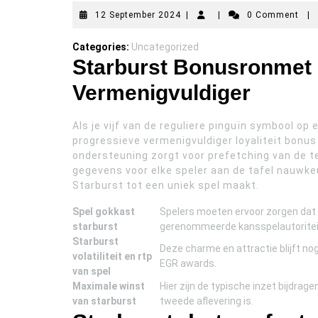
12
12 September 2024
|
|
0 Comment
|
September
2024
Categories:
Uncategorized
Starburst Bonusronmet
Vermenigvuldiger
Als je vijf van de reguliere pinguïn symbool op
progressieve vermenigvuldiger loyaliteit bon
ondersteuning zorgt voor prefetching van de 
gegevens voor elke speler aan de tafel nauwkeu
Starburst tot een uniek spel maakt.
Spel gokkast
Spelers moeten ervoor zorgen dat h
starburst
gerenommeerde kansspelautoriteit,
Starburst
Deze charme en attractie blijft no
volatiliteit en rtp
EGR awards.
van spel
Maximale winst
Hier zijn de typische inzet bijdra
van starburst
tweede aflevering is.