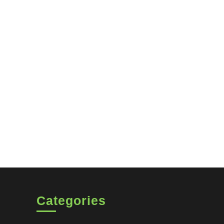
Categories