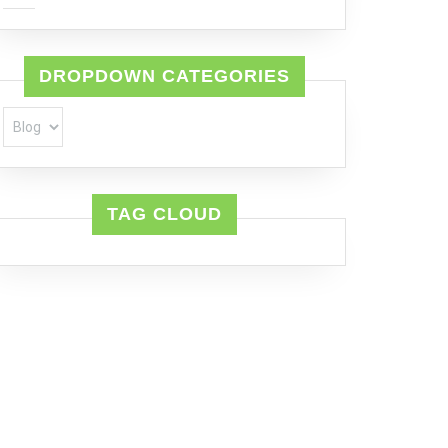
DROPDOWN CATEGORIES
TAG CLOUD